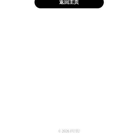
返回主页
© 2026 FUTU