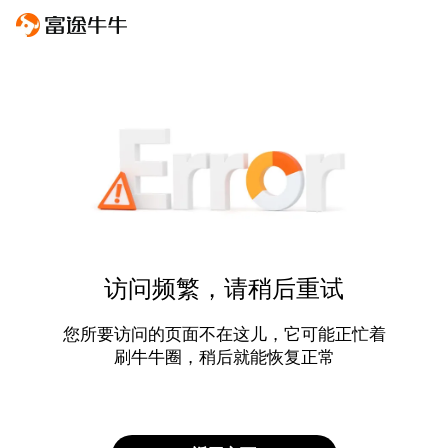
访问频繁，请稍后重试
您所要访问的页面不在这儿，它可能正忙着
刷牛牛圈，稍后就能恢复正常