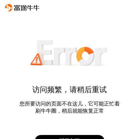
访问频繁，请稍后重试
您所要访问的页面不在这儿，它可能正忙着
刷牛牛圈，稍后就能恢复正常