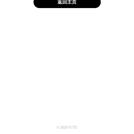
返回主页
© 2026 FUTU