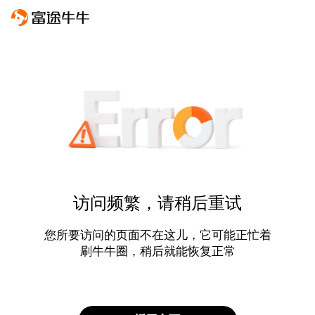
访问频繁，请稍后重试
您所要访问的页面不在这儿，它可能正忙着
刷牛牛圈，稍后就能恢复正常