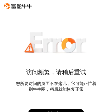
访问频繁，请稍后重试
您所要访问的页面不在这儿，它可能正忙着
刷牛牛圈，稍后就能恢复正常