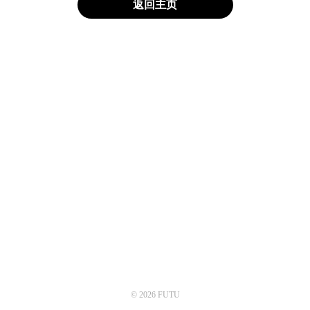
返回主页
© 2026 FUTU