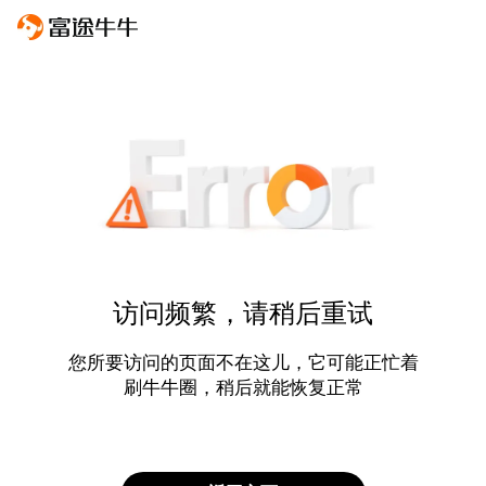
访问频繁，请稍后重试
您所要访问的页面不在这儿，它可能正忙着
刷牛牛圈，稍后就能恢复正常